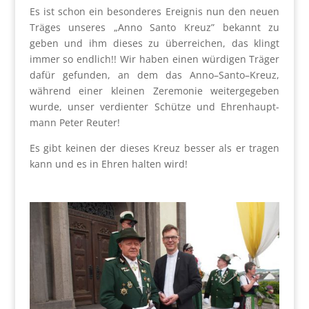
Es ist schon ein beson­de­res Ereig­nis nun den neu­en
Trä­ges unse­res „Anno San­to Kreuz” bekannt zu
geben und ihm die­ses zu über­rei­chen, das klingt
immer so end­lich!! Wir haben einen wür­di­gen Trä­ger
dafür gefun­den, an dem das Anno–Santo–Kreuz,
wäh­rend einer klei­nen Zere­mo­nie wei­ter­ge­ge­ben
wur­de, unser ver­dien­ter Schüt­ze und Ehren­haupt­
mann Peter Reu­ter!
Es gibt kei­nen der die­ses Kreuz bes­ser als er tra­gen
kann und es in Ehren hal­ten wird!