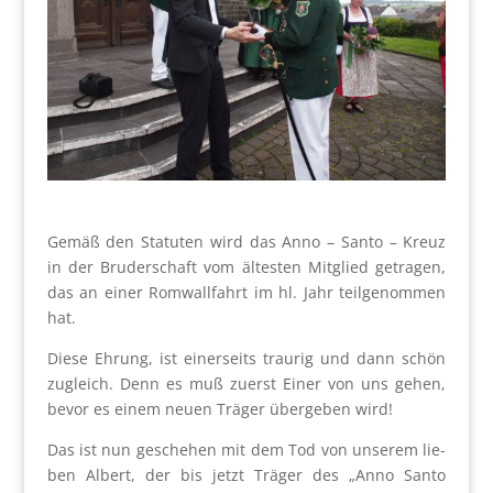
Gemäß den Sta­tu­ten wird das Anno – San­to – Kreuz
in der Bru­der­schaft vom ältes­ten Mit­glied getra­gen,
das an einer Rom­wall­fahrt im hl. Jahr teil­ge­nom­men
hat.
Die­se Ehrung, ist einer­seits trau­rig und dann schön
zugleich. Denn es muß zuerst Einer von uns gehen,
bevor es einem neu­en Trä­ger über­ge­ben wird!
Das ist nun gesche­hen mit dem Tod von unse­rem lie­
ben Albert, der bis jetzt Trä­ger des „Anno San­to