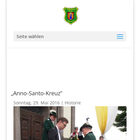
Seite wählen
„
Anno-San­­to-Kreuz”
Sonn­tag, 29. Mai 2016
|
His­to­rie