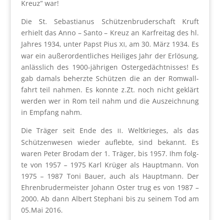
Kreuz” war!
Die St. Sebas­tia­nus Schüt­zen­bru­der­schaft Kruft
erhielt das Anno – San­to – Kreuz an Kar­frei­tag des hl.
Jah­res 1934, unter Papst Pius
, am 30. März 1934. Es
XI
war ein außer­or­dent­li­ches Hei­li­ges Jahr der Erlö­sung,
anläss­lich des 1900-jäh­ri­gen Oster­ge­dächt­nis­ses! Es
gab damals beherz­te Schüt­zen die an der Rom­wall­
fahrt teil nah­men. Es konn­te z.Zt. noch nicht geklärt
wer­den wer in Rom teil nahm und die Aus­zeich­nung
in Emp­fang nahm.
Die Trä­ger seit Ende des
. Welt­krie­ges, als das
II
Schüt­zen­we­sen wie­der auf­leb­te, sind bekannt. Es
waren Peter Bro­dam der 1. Trä­ger, bis 1957. Ihm folg­
te von 1957 – 1975 Karl Krü­ger als Haupt­mann. Von
1975 – 1987 Toni Bau­er, auch als Haupt­mann. Der
Ehren­bru­der­meis­ter Johann Oster trug es von 1987 –
2000. Ab dann Albert Ste­pha­ni bis zu sei­nem Tod am
05.Mai 2016.