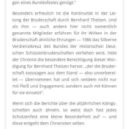
gen eines Bun­des­fes­tes genügt.“
Beson­ders erfreu­lich ist die Kon­ti­nui­tät in der Lei­
tung der Bru­der­schaft durch Bern­hard Thei­sen. Und
als ihm — auch ande­re hier nicht nament­lich
genann­te Mit­glie­der erfah­ren für ihr Wir­ken in der
Bru­der­schaft ähn­li­che Ehrun­gen — 1986 das Sil­ber­ne
Ver­dienst­kreuz des Bun­des der His­to­ri­schen Deut­
schen Schüt­zen­bru­der­schaf­ten ver­liehen wird, hebt
der Chro­nist die beson­de­re Berech­ti­gung die­ser Wür­
di­gung für Bern­hard Thei­sen her­vor, „der die Bru­der­
schaft sozu­sa­gen aus dem Stand — also unvor­be­rei­
tet — über­nom­men hat und sich seit­dem nicht nur
mit Fleiß und Enga­ge­ment, son­dern auch mit Kön­nen
für sie ein­setzt“.
Wenn sich die Berich­te über die all­jähr­li­chen Königs­
schie­ßen auch ähneln, so weist doch fast jedes
Schüt­zen­fest eine klei­ne Beson­der­heit auf — und
die­se ent­geht dem Chro­nis­ten sel­ten.