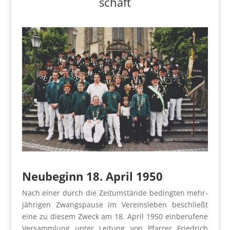
schaft
Neu­be­ginn 18. April 1950
Nach einer durch die Zeit­um­stän­de beding­ten mehr­
jäh­ri­gen Zwangs­pau­se im Ver­eins­le­ben beschließt
eine zu die­sem Zweck am 18. April 1950 ein­be­ru­fe­ne
Ver­samm­lung unter Lei­tung von Pfar­rer Fried­rich