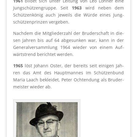
1961
bil­det sich unter Lei­tung von Leo Loh­ner eine
Jung­schüt­zen­grup­pe. Seit
1963
wird neben dem
Schüt­zen­kö­nig auch jeweils die Wür­de eines Jung­
schüt­zen­prin­zen ver­ge­ben.
Nach­dem die Mit­glie­der­zahl der Bru­der­schaft in die­
sen Jah­ren bis auf 64 abge­sun­ken war, kann in der
Gene­ral­ver­samm­lung 1964 wie­der von einem Auf­
wärts­trend berich­tet wer­den.
1965
löst Johann Oster, der bereits seit eini­gen Jah­
ren das Amt des Haupt­man­nes im Schüt­zen­bund
Maria Laach beklei­det, Peter Och­ten­dung als Bru­der­
meis­ter wie­der ab.