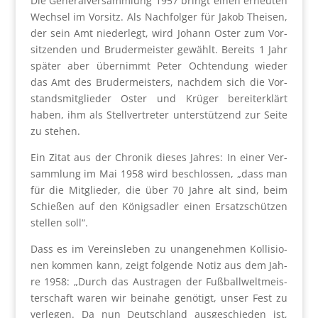
Die Gene­ral­ver­samm­lung 1957 bringt einen erneu­ten
Wech­sel im Vor­sitz. Als Nach­fol­ger für Jakob Thei­sen,
der sein Amt nie­der­legt, wird Johann Oster zum Vor­
sit­zen­den und Bru­der­meis­ter gewählt. Bereits 1 Jahr
spä­ter aber über­nimmt Peter Och­ten­dung wie­der
das Amt des Bru­der­meis­ters, nach­dem sich die Vor­
stands­mit­glie­der Oster und Krü­ger bereit­erklärt
haben, ihm als Stell­ver­tre­ter unter­stüt­zend zur Sei­te
zu ste­hen.
Ein Zitat aus der Chro­nik die­ses Jah­res: In einer Ver­
samm­lung im Mai 1958 wird beschlos­sen, „dass man
für die Mit­glie­der, die über 70 Jah­re alt sind, beim
Schie­ßen auf den Königs­ad­ler einen Ersatz­schüt­zen
stel­len soll“.
Dass es im Ver­eins­le­ben zu unan­ge­neh­men Kol­li­sio­
nen kom­men kann, zeigt fol­gen­de Notiz aus dem Jah­
re 1958: „Durch das Aus­tra­gen der Fuß­ball­welt­meis­
ter­schaft waren wir bei­na­he genö­tigt, unser Fest zu
ver­le­gen. Da nun Deutsch­land aus­ge­schie­den ist,