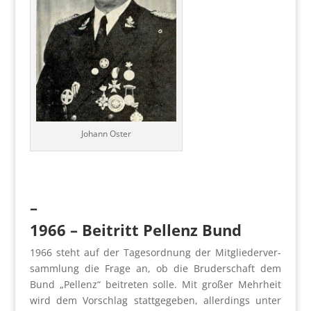
Johann Oster
–
1966
–
Bei­tritt Pel­lenz Bund
1966 steht auf der Tages­ord­nung der Mit­glie­der­ver­
samm­lung die Fra­ge an, ob die Bru­der­schaft dem
Bund „Pel­lenz“ bei­tre­ten sol­le. Mit gro­ßer Mehr­heit
wird dem Vor­schlag statt­ge­ge­ben, aller­dings unter