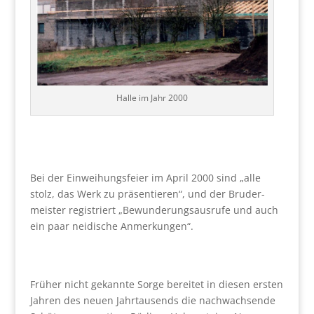
Hal­le im Jahr 2000
Bei der Ein­wei­hungs­fei­er im April 2000 sind „alle
stolz, das Werk zu prä­sen­tie­ren“, und der Bru­der­
meis­ter regis­triert „Bewun­de­rungs­aus­ru­fe und auch
ein paar nei­di­sche Anmer­kun­gen“.
Frü­her nicht gekann­te Sor­ge berei­tet in die­sen ers­ten
Jah­ren des neu­en Jahr­tau­sends die nach­wach­sen­de