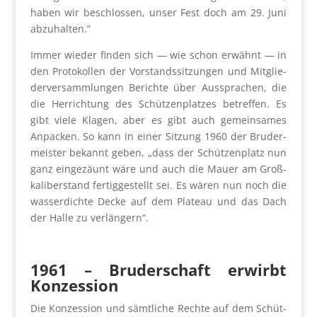
haben wir beschlos­sen, unser Fest doch am 29. Juni
abzu­hal­ten.”
Immer wie­der fin­den sich — wie schon erwähnt — in
den Pro­to­kol­len der Vor­stands­sit­zun­gen und Mit­glie­
der­ver­samm­lun­gen Berich­te über Aus­spra­chen, die
die Her­rich­tung des Schüt­zen­plat­zes betref­fen. Es
gibt vie­le Kla­gen, aber es gibt auch gemein­sa­mes
Anpa­cken. So kann in einer Sit­zung 1960 der Bru­der­
meis­ter bekannt geben, „dass der Schüt­zen­platz nun
ganz ein­ge­zäunt wäre und auch die Mau­er am Groß­
ka­li­ber­stand fer­tig­ge­stellt sei. Es wären nun noch die
was­ser­dich­te Decke auf dem Pla­teau und das Dach
der Hal­le zu ver­län­gern“.
1961
–
Bru­der­schaft erwirbt
Kon­zes­si­on
Die Kon­zes­si­on und sämt­li­che Rech­te auf dem Schüt­