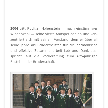
2004
tritt Rüdi­ger Hohen­stein — nach ein­stim­mi­ger
Wie­der­wahl — sei­ne vier­te Amts­pe­ri­ode an und kon­
zen­triert sich mit sei­nem Vor­stand, dem er über all
sei­ne Jah­re als Bru­der­meis­ter für die har­mo­ni­sche
und effek­ti­ve Zusam­men­ar­beit Lob und Dank aus­
spricht, auf die Vor­be­rei­tung zum 625-jäh­ri­gen
Bestehen der Bru­der­schaft.