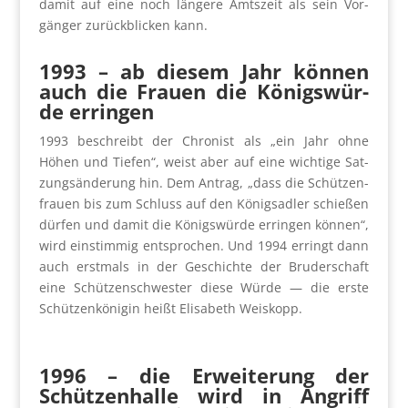
damit auf eine noch län­ge­re Amts­zeit als sein Vor­
gän­ger zurück­bli­cken kann.
1993
–
ab die­sem Jahr kön­nen
auch die Frau­en die Königs­wür­
de errin­gen
1993 beschreibt der Chro­nist als „ein Jahr ohne
Höhen und Tie­fen“, weist aber auf eine wich­ti­ge Sat­
zungs­än­de­rung hin. Dem Antrag, „dass die Schüt­zen­
frau­en bis zum Schluss auf den Königs­ad­ler schie­ßen
dür­fen und damit die Königs­wür­de errin­gen kön­nen“,
wird ein­stim­mig ent­spro­chen. Und 1994 erringt dann
auch erst­mals in der Geschich­te der Bru­der­schaft
eine Schüt­zen­schwes­ter die­se Wür­de — die ers­te
Schüt­zen­kö­ni­gin heißt Eli­sa­beth Weis­kopp.
1996
–
die Erwei­te­rung der
Schüt­zen­hal­le wird in Angriff