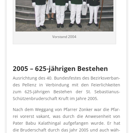
Vor­stand 2004
2005 – 625-jäh­ri­gen Bestehen
Aus­rich­tung des 40. Bun­des­fes­tes des Bezirks­ver­ban­
des Pel­lenz in Ver­bin­dung mit den Fei­er­lich­kei­ten
zum 625-jäh­ri­gen Bestehen der St. Sebas­tia­nus-
Schüt­zen­bru­der­schaft Kruft im Jah­re 2005.
Nach dem Weg­gang von Pfar­rer Zon­ker war die Pfar­
rei vor­erst vakant, was durch die Anwe­sen­heit von
Pater Babu Kalathin­gal auf­ge­fan­gen wur­de. Er hat
die Bru­der­schaft durch das Jahr 2005 und auch wäh­