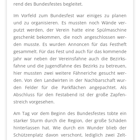
rend des Bun­des­fes­tes beglei­tet.
Im Vor­feld zum Bun­des­fest war eini­ges zu pla­nen
und zu orga­ni­sie­ren. Es muss­ten noch Wän­de ver­
putzt wer­den, der Ver­ein hat­te eine Spül­ma­schi­ne
geschenkt bekom­men, die noch ange­schlos­sen wer­
den muss­te. Es wur­den Annon­cen für das Fest­heft
gesam­melt. Für das Fest und auch für das kom­men­de
Jahr war neben der Ver­eins­fah­ne auch die Bezirks­
fah­ne und die Jugend­fah­ne des Bezirks zu betreu­en,
hier muss­ten zwei wei­te­re Fäh­ne­ri­che gesucht wer­
den. Von den Land­wir­ten in der Nach­bar­schaft wur­
den Fel­der für die Park­flä­chen ange­pach­tet. Als
Abschluss für den Fest­abend ist der gro­ße Zap­fen­
streich vor­ge­se­hen.
Am Tag vor dem Beginn des Bun­des­fes­tes tob­te ein
star­ker Sturm durch die Regi­on, der gro­ße Schä­den
hin­ter­las­sen hat. Wie durch ein Wun­der blieb der
Schüt­zen­platz davon ver­schont, ledig­lich zwei Zelt­