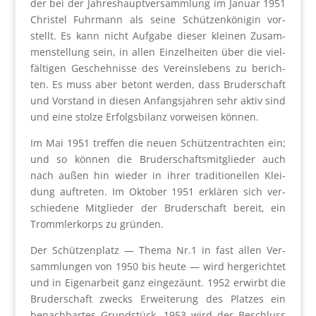
der bei der Jah­res­haupt­ver­samm­lung im Janu­ar 1951
Chris­tel Fuhr­mann als sei­ne Schüt­zen­kö­ni­gin vor­
stellt. Es kann nicht Auf­ga­be die­ser klei­nen Zusam­
men­stel­lung sein, in allen Ein­zel­hei­ten über die viel­
fäl­ti­gen Gescheh­nis­se des Ver­eins­le­bens zu berich­
ten. Es muss aber betont wer­den, dass Bru­der­schaft
und Vor­stand in die­sen Anfangs­jah­ren sehr aktiv sind
und eine stol­ze Erfolgs­bi­lanz vor­wei­sen kön­nen.
Im Mai 1951 tref­fen die neu­en Schüt­zen­trach­ten ein;
und so kön­nen die Bru­der­schafts­mit­glie­der auch
nach außen hin wie­der in ihrer tra­di­tio­nel­len Klei­
dung auf­tre­ten. Im Okto­ber 1951 erklä­ren sich ver­
schie­de­ne Mit­glie­der der Bru­der­schaft bereit, ein
Tromm­ler­korps zu grün­den.
Der Schüt­zen­platz — The­ma Nr.1 in fast allen Ver­
samm­lun­gen von 1950 bis heu­te — wird her­ge­rich­tet
und in Eigen­ar­beit ganz ein­ge­zäunt. 1952 erwirbt die
Bru­der­schaft zwecks Erwei­te­rung des Plat­zes ein
benach­bar­tes Grund­stück. 1953 wird der Beschluss