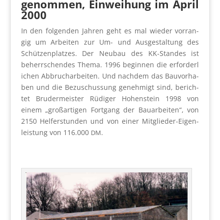
genom­men,
Ein­wei­hung im April
2000
In den fol­gen­den Jah­ren geht es mal wie­der vor­ran­
gig um Arbei­ten zur Um- und Aus­ge­stal­tung des
Schüt­zen­plat­zes. Der Neu­bau des KK-Stan­des ist
beherr­schen­des The­ma. 1996 begin­nen die erfor­der­l
i­chen Abbruch­ar­bei­ten. Und nach­dem das Bau­vor­ha­
ben und die Bezu­schus­sung geneh­migt sind, berich­
tet Bru­der­meis­ter Rüdi­ger Hohen­stein 1998 von
einem „groß­ar­ti­gen Fort­gang der Bau­ar­bei­ten“, von
2150 Hel­fer­stun­den und von einer Mit­glie­der-Eigen­
leis­tung von 116.000
.
DM