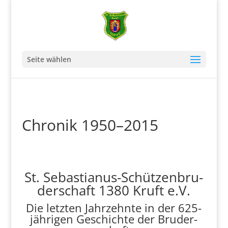
Seite wählen
Chro­nik 1950–2015
St. Sebas­tia­nus-Schüt­zen­bru­
der­schaft 1380 Kruft e.V.
Die letz­ten Jahr­zehn­te in der 625-
jäh­ri­gen Geschich­te der Bru­der­