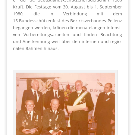
Kruft. Die Fest­ta­ge vom 30. August bis 1. Sep­tem­ber
1980, die in Ver­bin­dung mit dem
15.Bundesschützenfest des Bezirks­ver­ban­des Pel­lenz
began­gen wer­den, krö­nen die mona­te­lan­gen inten­si­
ven Vor­be­rei­tungs­ar­bei­ten und fin­den Beach­tung
und Aner­ken­nung weit über den inter­nen und regio­
na­len Rah­men hin­aus.