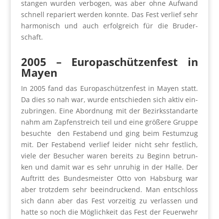
stan­gen wur­den ver­bo­gen, was aber ohne Auf­wand
schnell repa­riert wer­den konn­te. Das Fest ver­lief sehr
har­mo­nisch und auch erfolg­reich für die Bru­der­
schaft.
2005 – Euro­pa­schüt­zen­fest in
May­en
In 2005 fand das Euro­pa­schüt­zen­fest in May­en statt.
Da dies so nah war, wur­de ent­schie­den sich aktiv ein­
zu­brin­gen. Eine Abord­nung mit der Bezirks­stan­dar­te
nahm am Zap­fen­streich teil und eine grö­ße­re Grup­pe
besuch­te den Fest­abend und ging beim Fest­um­zug
mit. Der Fest­abend ver­lief lei­der nicht sehr fest­lich,
vie­le der Besu­cher waren bereits zu Beginn betrun­
ken und damit war es sehr unru­hig in der Hal­le. Der
Auf­tritt des Bun­des­meis­ter Otto von Habs­burg war
aber trotz­dem sehr beein­dru­ckend. Man ent­schloss
sich dann aber das Fest vor­zei­tig zu ver­las­sen und
hat­te so noch die Mög­lich­keit das Fest der Feu­er­wehr