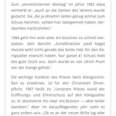
Zum „ver­eins­in­ter­nen Mon­tag“ im Jah­re 1982 etwa
ver­merkt er: „Auch an die Damen des Ver­eins wur­de
gedacht. Sie, die ja ohne­hin sel­ten genug ein­mal zum
Schuss kom­men, soll­ten hier Gele­gen­heit haben, Ver­
säum­tes nach­zu­ho­len.“
1984 geht ihm wohl alles ein biss­chen zu schnell von­
stat­ten. Sein Bericht: „Schieß­meis­ter Josef Nagel
muss­te wohl nicht gera­de das bes­te Holz für den Kö­
nigsadler erwischt haben. Nur gan­ze 41 Schuss hielt
das gute Stück aus, dann wur­de es von Ulrich Prüm
von der Stan­ge geholt.“
Die wich­ti­ge Funk­ti­on des Prä­ses beim Königs­schie­
ßen zu erwäh­nen, ist für den Chro­nis­ten Ehren­
pflicht. 1987 heißt es: „Unse­rem Prä­ses stand der
Eröff­nungs- und Ehren­schuss auf den Königs­ad­ler
zu. Er absol­vier­te ihn zwar mit Bra­vour — aber lei­der
dane­ben.“ Aber im dar­auf­fol­gen­den Jahr sieht es
ganz anders aus: „Ob es an der neu­en Bril­le lag oder