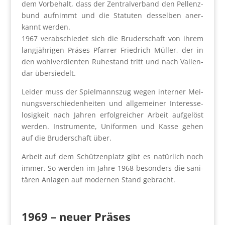
dem Vor­be­halt, dass der Zen­tral­ver­band den Pel­lenz­
bund auf­nimmt und die Sta­tu­ten des­sel­ben aner­
kannt wer­den.
1967 ver­ab­schie­det sich die Bru­der­schaft von ihrem
lang­jäh­ri­gen Prä­ses Pfar­rer Fried­rich Mül­ler, der in
den wohl­ver­dien­ten Ruhe­stand tritt und nach Val­len­
dar über­sie­delt.
Lei­der muss der Spiel­manns­zug wegen inter­ner Mei­
nungs­ver­schie­den­hei­ten und all­ge­mei­ner Inter­es­se­
lo­sig­keit nach Jah­ren erfolg­rei­cher Arbeit auf­ge­löst
wer­den. Instru­men­te, Uni­for­men und Kas­se gehen
auf die Bru­der­schaft über.
Arbeit auf dem Schüt­zen­platz gibt es natür­lich noch
immer. So wer­den im Jah­re 1968 beson­ders die sani­
tä­ren Anla­gen auf moder­nen Stand gebracht.
1969
–
neu­er Prä­ses