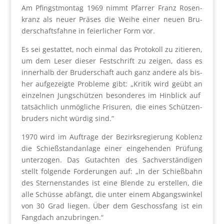
Am Pfingst­mon­tag 1969 nimmt Pfar­rer Franz Rosen­
kranz als neu­er Prä­ses die Wei­he einer neu­en Bru­
der­schafts­fah­ne in fei­er­li­cher Form vor.
Es sei gestat­tet, noch ein­mal das Pro­to­koll zu zitie­ren,
um dem Leser die­ser Fest­schrift zu zei­gen, dass es
inner­halb der Bru­der­schaft auch ganz ande­re als bis­
her auf­ge­zeig­te Pro­ble­me gibt: „Kri­tik wird geübt an
ein­zel­nen Jung­schüt­zen beson­de­res im Hin­blick auf
tat­säch­lich unmög­li­che Fri­su­ren, die eines Schüt­zen­
bru­ders nicht wür­dig sind.“
1970 wird im Auf­tra­ge der Bezirks­re­gie­rung Koblenz
die Schieß­stand­an­la­ge einer ein­ge­hen­den Prü­fung
unter­zo­gen. Das Gut­ach­ten des Sach­ver­stän­di­gen
stellt fol­gen­de For­de­run­gen auf: „In der Schieß­bahn
des Ster­nen­stan­des ist eine Blen­de zu erstel­len, die
alle Schüs­se abfängt, die unter einem Abgangs­win­kel
von 30 Grad lie­gen. Über dem Geschoss­fang ist ein
Fang­dach anzu­brin­gen.“