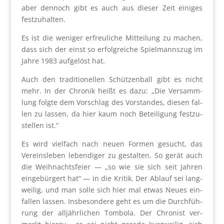
aber den­noch gibt es auch aus die­ser Zeit ei­niges
fest­zu­hal­ten.
Es ist die weni­ger erfreu­li­che Mit­tei­lung zu machen,
dass sich der einst so erfolg­rei­che Spiel­manns­zug im
Jah­re 1983 auf­ge­löst hat.
Auch den tra­di­tio­nel­len Schüt­zen­ball gibt es nicht
mehr. In der Chro­nik heißt es dazu: „Die Ver­samm­
lung folg­te dem Vor­schlag des Vor­stan­des, die­sen fal­
len zu las­sen, da hier kaum noch Betei­li­gung fest­zu­
stel­len ist.“
Es wird viel­fach nach neu­en For­men gesucht, das
Ver­eins­le­ben leben­di­ger zu gestal­ten. So gerät auch
die Weih­nachts­fei­er — „so wie sie sich seit Jah­ren
ein­ge­bür­gert hat“ — in die Kri­tik. Der Ablauf sei lang­
wei­lig, und man sol­le sich hier mal etwas Neu­es ein­
fal­len las­sen. Ins­be­son­de­re geht es um die Durch­füh­
rung der all­jähr­li­chen Tom­bo­la. Der Chro­nist ver­