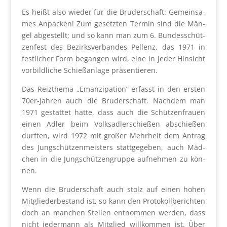
Es heißt also wie­der für die Bru­der­schaft: Gemein­sa­
mes Anpa­cken! Zum gesetz­ten Ter­min sind die Män­
gel abge­stellt; und so kann man zum 6. Bun­des­schüt­
zen­fest des Bezirks­ver­ban­des Pel­lenz, das 1971 in
fest­li­cher Form began­gen wird, eine in jeder Hin­sicht
vor­bild­li­che Schieß­an­la­ge prä­sen­tie­ren.
Das Reiz­the­ma „Eman­zi­pa­ti­on“ erfasst in den ers­ten
70er-Jah­ren auch die Bru­der­schaft. Nach­dem man
1971 gestat­tet hat­te, dass auch die Schüt­zen­frau­en
einen Adler beim Volks­ad­ler­schie­ßen abschie­ßen
durf­ten, wird 1972 mit gro­ßer Mehr­heit dem Antrag
des Jung­schüt­zen­meis­ters statt­ge­ge­ben, auch Mäd­
chen in die Jung­schüt­zen­grup­pe auf­neh­men zu kön­
nen.
Wenn die Bru­der­schaft auch stolz auf einen hohen
Mit­glie­der­be­stand ist, so kann den Pro­to­koll­be­rich­ten
doch an man­chen Stel­len ent­nom­men wer­den, dass
nicht jeder­mann als Mit­glied will­kom­men ist. Über