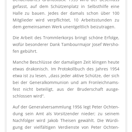
gefasst, auf dem Schüt­zen­platz in Selbst­hil­fe eine
Hal­le zu bau­en. Jedes der damals schon über 100
Mit­glie­der wird ver­pflich­tet, 10 Arbeits­stun­den zu
dem gemein­sa­men Werk unent­gelt­lich bei­zu­tra­gen.
Die Arbeit des Tromm­ler­korps bringt schö­ne Erfol­ge,
wofür beson­de­rer Dank Tam­bour­ma­jor Josef Wer­sho­
fen gebührt.
Man­che Beschlüs­se der dama­li­gen Zeit klin­gen heu­te
etwas dra­ko­nisch. Im Pro­to­koll­buch des Jah­res 1954
etwa ist zu lesen, „dass jeder akti­ve Schüt­ze, der sich
bei der Gene­ral­kom­mu­ni­on und am Fron­leich­nams­
fest nicht betei­ligt, aus der Bru­der­schaft aus­ge­
schlos­sen wird“.
Auf der Gene­ral­ver­samm­lung 1956 legt Peter Och­ten­
dung sein Amt als Vor­sit­zen­der nie­der; zu sei­nem
Nach­fol­ger wird Jakob Thei­sen gewählt. Die Wür­di­
gung der viel­fäl­ti­gen Ver­diens­te von Peter Och­ten­