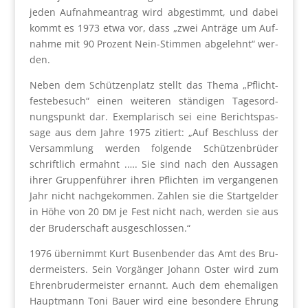
jeden Auf­nah­me­an­trag wird abge­stimmt, und dabei
kommt es 1973 etwa vor, dass „zwei Anträ­ge um Auf­
nah­me mit 90 Pro­zent Nein-Stim­men abge­lehnt“ wer­
den.
Neben dem Schüt­zen­platz stellt das The­ma „Pflicht­
fes­te­be­such“ einen wei­te­ren stän­di­gen Tages­ord­
nungs­punkt dar. Exem­pla­risch sei eine Berichts­pas­
sa­ge aus dem Jah­re 1975 zitiert: „Auf Beschluss der
Ver­samm­lung wer­den fol­gen­de Schüt­zen­brü­der
schrift­lich ermahnt .…. Sie sind nach den Aus­sa­gen
ihrer Grup­pen­füh­rer ihren Pflich­ten im ver­gan­ge­nen
Jahr nicht nach­ge­kom­men. Zah­len sie die Start­gel­der
in Höhe von 20
je Fest nicht nach, wer­den sie aus
DM
der Bru­der­schaft aus­ge­schlos­sen.“
1976 über­nimmt Kurt Busen­ben­der das Amt des Bru­
der­meis­ters. Sein Vor­gän­ger Johann Oster wird zum
Ehren­bru­der­meis­ter ernannt. Auch dem ehe­ma­li­gen
Haupt­mann Toni Bau­er wird eine beson­de­re Ehrung