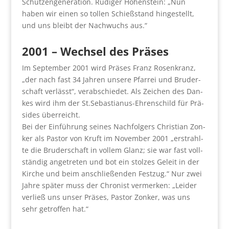
Schüt­zen­genera­ti­on. Rüdi­ger Hohen­stein: „Nun
haben wir einen so tol­len Schieß­stand hin­ge­stellt,
und uns bleibt der Nach­wuchs aus.“
2001 – Wech­sel des Prä­ses
Im Sep­tem­ber 2001 wird Prä­ses Franz Rosen­kranz,
„der nach fast 34 Jah­ren unse­re Pfar­rei und Bru­der­
schaft ver­lässt“, ver­ab­schie­det. Als Zei­chen des Dan­
kes wird ihm der St.Sebastianus-Ehrenschild für Prä­
si­des über­reicht.
Bei der Ein­füh­rung sei­nes Nach­fol­gers Chris­ti­an Zon­
ker als Pas­tor von Kruft im Novem­ber 2001 „erstrahl­
te die Bru­der­schaft in vol­lem Glanz; sie war fast voll­
stän­dig ange­tre­ten und bot ein stol­zes Geleit in der
Kir­che und beim anschlie­ßen­den Fest­zug.“ Nur zwei
Jah­re spä­ter muss der Chro­nist ver­mer­ken: „Lei­der
ver­ließ uns unser Prä­ses, Pas­tor Zon­ker, was uns
sehr getrof­fen hat.“