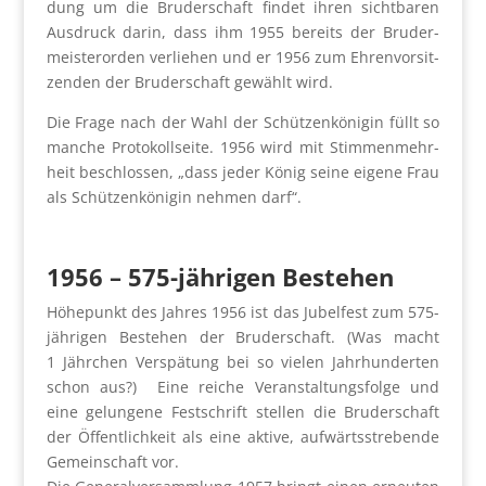
dung um die Bru­der­schaft fin­det ihren sicht­ba­ren
Aus­druck dar­in, dass ihm 1955 bereits der Bru­der­
meis­ter­or­den ver­lie­hen und er 1956 zum Ehren­vor­sit­
zen­den der Bru­der­schaft gewählt wird.
Die Fra­ge nach der Wahl der Schüt­zen­kö­ni­gin füllt so
man­che Pro­to­koll­sei­te. 1956 wird mit Stim­men­mehr­
heit beschlos­sen, „dass jeder König sei­ne eige­ne Frau
als Schüt­zen­kö­ni­gin neh­men darf“.
1956 – 575-jäh­ri­gen Bestehen
Höhe­punkt des Jah­res 1956 ist das Jubel­fest zum 575-
jäh­ri­gen Bestehen der Bru­der­schaft. (Was macht
1 Jähr­chen Ver­spä­tung bei so vie­len Jahr­hun­der­ten
schon aus?) Eine rei­che Ver­an­stal­tungs­fol­ge und
eine gelun­ge­ne Fest­schrift stel­len die Bru­der­schaft
der Öffent­lich­keit als eine akti­ve, auf­wärts­stre­ben­de
Gemein­schaft vor.