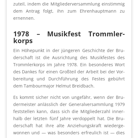
zuteil, indem die Mit­glie­der­ver­samm­lung ein­stim­mig
dem Antrag folgt, ihn zum Ehren­haupt­mann zu
ernen­nen.
1978
–
Musik­fest Tromm­ler­
korps
Ein Höhe­punkt in der jün­ge­ren Geschich­te der Bru­
der­schaft ist die Aus­rich­tung des Musik­fes­tes des
Tromm­ler­korps im Jah­re 1978. Ein beson­de­res Wort
des Dan­kes für einen Groß­teil der Arbeit bei der Vor­
be­rei­tung und Durch­füh­rung des Fes­tes gebührt
dem Tam­bour­ma­jor Hel­mut Breid­bach.
Es kommt sicher nicht von unge­fähr, wenn der Bru­
der­meis­ter anläss­lich der Gene­ral­ver­samm­lung 1979
fest­stel­len kann, dass sich die Mit­glie­der­zahl inner­
halb der letz­ten fünf Jah­re ver­dop­pelt hat. Die Bru­
der­schaft hat ihre alte Anzie­hungs­kraft wie­der­ge­
won­nen und — was beson­ders erfreu­lich ist — dies