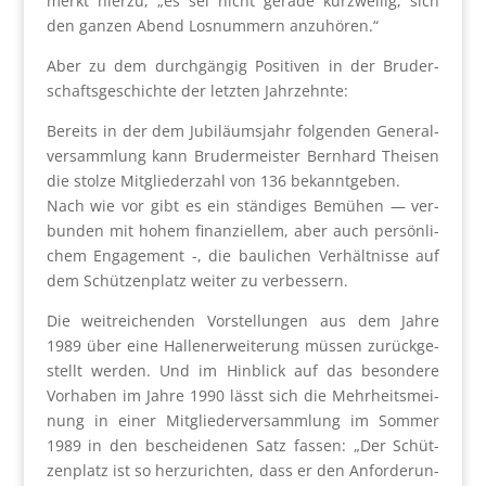
merkt hier­zu, „es sei nicht gera­de kurz­wei­lig, sich
den gan­zen Abend Los­num­mern anzu­hö­ren.“
Aber zu dem durch­gän­gig Posi­ti­ven in der Bru­der­
schafts­ge­schich­te der letz­ten Jahr­zehn­te:
Bereits in der dem Jubi­lä­ums­jahr fol­gen­den Gene­ral­
ver­samm­lung kann Bru­der­meis­ter Bern­hard Thei­sen
die stol­ze Mit­glie­der­zahl von 136 bekannt­ge­ben.
Nach wie vor gibt es ein stän­di­ges Bemü­hen — ver­
bun­den mit hohem finan­zi­el­lem, aber auch per­sön­li­
chem Enga­ge­ment -, die bau­li­chen Ver­hält­nis­se auf
dem Schüt­zen­platz wei­ter zu ver­bes­sern.
Die weit­rei­chen­den Vor­stel­lun­gen aus dem Jah­re
1989 über eine Hal­len­er­wei­te­rung müs­sen zurück­ge­
stellt wer­den. Und im Hin­blick auf das beson­de­re
Vor­ha­ben im Jah­re 1990 lässt sich die Mehr­heits­mei­
nung in einer Mit­glie­der­ver­samm­lung im Som­mer
1989 in den beschei­de­nen Satz fas­sen: „Der Schüt­
zen­platz ist so her­zu­rich­ten, dass er den Anfor­de­run­