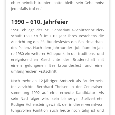
ob er heim­lich trai­niert hat­te, bleibt sein Geheim­nis;
jeden­falls traf er.“
1990
–
610. Jahr­fei­er
1990 obliegt der St. Sebas­tia­nus-Schüt­zen­bru­der­
schaft 1380 Kruft im 610. Jahr ihres Bestehens die
Aus­rich­tung des 25
.
Bun­des­fes­tes des Bezirks­ver­ban­
des Pel­lenz. Nach dem Jahr­hun­dert-Jubi­lä­um im Jah­
re 1980 ein wei­te­rer Höhe­punkt in der tra­di­ti­ons- und
ereig­nis­rei­chen Geschich­te der Bru­der­schaft mit
einem gelun­ge­nen Bezirks­bun­des­fest und einer
umfang­rei­chen Fest­schrift!
Nach mehr als 12-jäh­ri­ger Amts­zeit als Bru­der­meis­
ter ver­zich­tet Bern­hard Thei­sen in der Gene­ral­ver­
samm­lung 1992 auf eine erneu­te Kan­di­da­tur. Als
sein Nach­fol­ger wird sein bis­he­ri­ger Stell­ver­tre­ter
Rüdi­ger Hohen­stein gewählt, der in die­ser ver­ant­wor­
tungs­vol­len Funk­ti­on auch heu­te noch tätig ist und