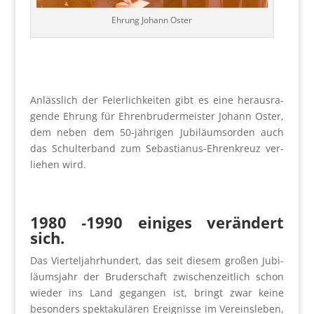
Ehrung Johann Oster
Anläss­lich der Fei­er­lich­kei­ten gibt es eine her­aus­ra­
gen­de Ehrung für Ehren­bru­der­meis­ter Johann Oster,
dem neben dem 50-jäh­ri­gen Jubi­lä­ums­or­den auch
das Schul­ter­band zum Sebas­tia­nus-Ehren­kreuz ver­
lie­hen wird.
1980 ‑1990 eini­ges ver­än­dert
sich.
Das Vier­tel­jahr­hun­dert, das seit die­sem gro­ßen Jubi­
lä­ums­jahr der Bru­der­schaft zwi­schen­zeit­lich schon
wie­der ins Land gegan­gen ist, bringt zwar kei­ne
beson­ders spek­ta­ku­lä­ren Ereig­nis­se im Ver­eins­le­ben,