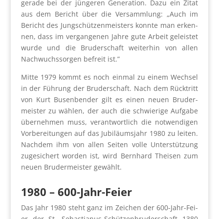
gera­de bei der jün­ge­ren Gene­ra­ti­on. Dazu ein Zitat
aus dem Bericht über die Ver­samm­lung: „Auch im
Bericht des Jung­schüt­zen­meis­ters konn­te man erken­
nen, dass im ver­gan­ge­nen Jah­re gute Arbeit geleis­tet
wur­de und die Bru­der­schaft wei­ter­hin von allen
Nach­wuchs­sor­gen befreit ist.”
Mit­te 1979 kommt es noch ein­mal zu einem Wech­sel
in der Füh­rung der Bru­der­schaft. Nach dem Rück­tritt
von Kurt Busen­ben­der gilt es einen neu­en Bru­der­
meis­ter zu wäh­len, der auch die schwie­ri­ge Auf­ga­be
über­neh­men muss, ver­ant­wort­lich die not­wen­di­gen
Vor­be­rei­tun­gen auf das Jubi­lä­ums­jahr 1980 zu lei­ten.
Nach­dem ihm von allen Sei­ten vol­le Unter­stüt­zung
zuge­si­chert wor­den ist, wird Bern­hard Thei­sen zum
neu­en Bru­der­meis­ter gewählt.
1980
–
600-Jahr-Fei­er
Das Jahr 1980 steht ganz im Zei­chen der 600-Jahr-Fei­
er der St. Sebas­tia­nus-Schüt­zen­bru­der­schaft 1380