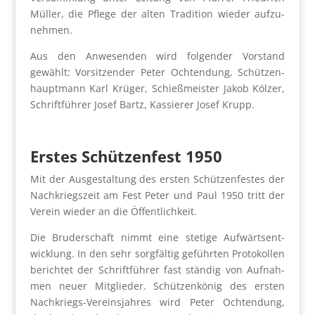
Mül­ler, die Pfle­ge der alten Tra­di­ti­on wie­der auf­zu­
neh­men.
Aus den Anwe­sen­den wird fol­gen­der Vor­stand
gewählt: Vor­sit­zen­der Peter Och­ten­dung, Schüt­zen­
haupt­mann Karl Krü­ger, Schieß­meis­ter Jakob Köl­zer,
Schrift­füh­rer Josef Bartz, Kas­sie­rer Josef Krupp.
Ers­tes Schüt­zen­fest 1950
Mit der Aus­ge­stal­tung des ers­ten Schüt­zen­fes­tes der
Nach­kriegs­zeit am Fest Peter und Paul 1950 tritt der
Ver­ein wie­der an die Öffent­lich­keit.
Die Bru­der­schaft nimmt eine ste­ti­ge Auf­wärts­ent­
wick­lung. In den sehr sorg­fäl­tig geführ­ten Pro­to­kol­len
berich­tet der Schrift­füh­rer fast stän­dig von Auf­nah­
men neu­er Mit­glie­der. Schüt­zen­kö­nig des ers­ten
Nach­kriegs-Ver­eins­jah­res wird Peter Och­ten­dung,