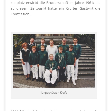
zen­platz erwirbt die Bru­der­schaft im Jah­re 1961; bis
zu die­sem Zeit­punkt hat­te ein Krufter Gast­wirt die
Kon­zes­si­on.
Jung­schüt­zen Kruft