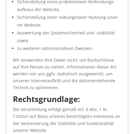
Sicher­stel­lung eines pro­blem­lo­sen Ver­bin­dungs­
auf­baus der Web­site,
Sicher­stel­lung einer rei­bungs­lo­sen Nut­zung unse­
rer Web­site,
Aus­wer­tung der Sys­tem­si­cher­heit und ‑sta­bi­li­tät
sowie
zu wei­te­ren admi­nis­tra­ti­ven Zwe­cken.
Wir ver­wen­den Ihre Daten nicht, um Rück­schlüs­se
auf Ihre Per­son zu zie­hen. Infor­ma­tio­nen die­ser Art
wer­den von uns ggfs. sta­tis­tisch aus­ge­wer­tet, um
unse­ren Inter­net­auf­tritt und die dahin­ter­ste­hen­de
Tech­nik zu opti­mie­ren.
Rechts­grund­la­ge:
Die Ver­ar­bei­tung erfolgt gemäß Art. 6 Abs. 1 lit.
f
auf Basis unse­res berech­tig­ten Inter­es­ses an
DSGVO
der Ver­bes­se­rung der Sta­bi­li­tät und Funk­tio­na­li­tät
unse­rer Web­site.