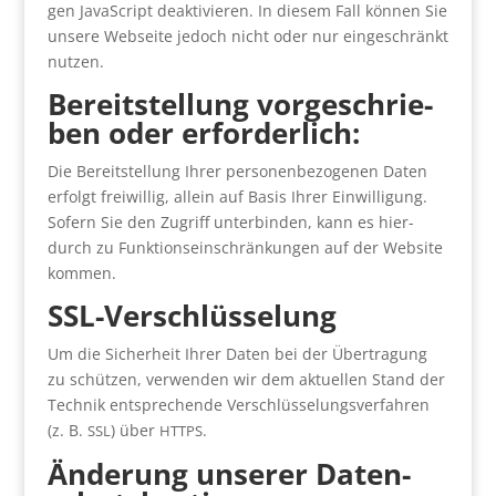
gen Java­Script deak­ti­vie­ren. In die­sem Fall kön­nen Sie
unse­re Web­sei­te jedoch nicht oder nur ein­ge­schränkt
nut­zen.
Bereit­stel­lung vor­ge­schrie­
ben oder erfor­der­lich:
Die Bereit­stel­lung Ihrer per­so­nen­be­zo­ge­nen Daten
erfolgt frei­wil­lig, allein auf Basis Ihrer Ein­wil­li­gung.
Sofern Sie den Zugriff unter­bin­den, kann es hier­
durch zu Funk­ti­ons­ein­schrän­kun­gen auf der Web­site
kom­men.
SSL-Ver­schlüs­se­lung
Um die Sicher­heit Ihrer Daten bei der Über­tra­gung
zu schüt­zen, ver­wen­den wir dem aktu­el­len Stand der
Tech­nik ent­spre­chen­de Ver­schlüs­se­lungs­ver­fah­ren
(z. B.
) über
.
SSL
HTTPS
Ände­rung unse­rer Daten­