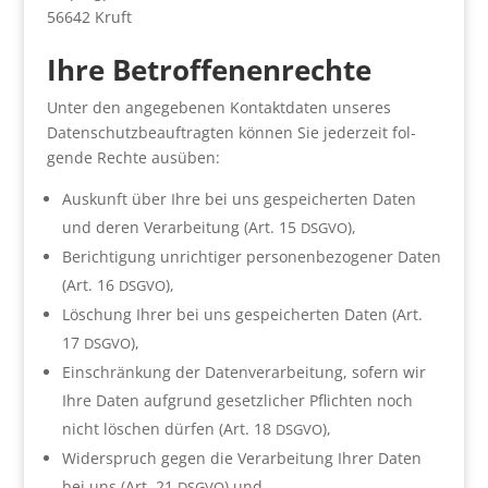
56642 Kruft
Ihre Betrof­fe­nen­rech­te
Unter den ange­ge­be­nen Kon­takt­da­ten unse­res
Daten­schutz­be­auf­trag­ten kön­nen Sie jeder­zeit fol­
gen­de Rech­te aus­üben:
Aus­kunft über Ihre bei uns gespei­cher­ten Daten
und deren Ver­ar­bei­tung (Art. 15
),
DSGVO
Berich­ti­gung unrich­ti­ger per­so­nen­be­zo­ge­ner Daten
(Art. 16
),
DSGVO
Löschung Ihrer bei uns gespei­cher­ten Daten (Art.
17
),
DSGVO
Ein­schrän­kung der Daten­ver­ar­bei­tung, sofern wir
Ihre Daten auf­grund gesetz­li­cher Pflich­ten noch
nicht löschen dür­fen (Art. 18
),
DSGVO
Wider­spruch gegen die Ver­ar­bei­tung Ihrer Daten
bei uns (Art. 21
) und
DSGVO