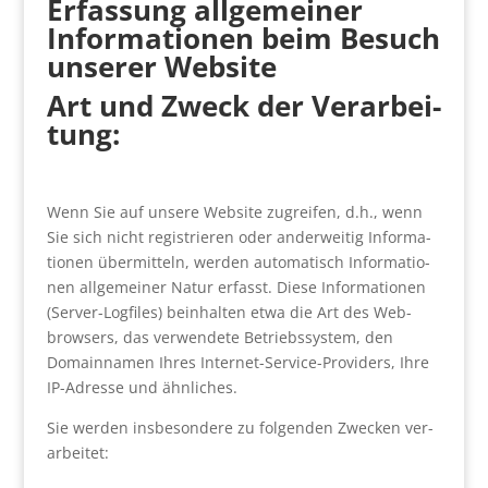
Erfas­sung all­ge­mei­ner
Infor­ma­tio­nen beim Besuch
unse­rer Web­site
Art und Zweck der Ver­ar­bei­
tung:
Wenn Sie auf unse­re Web­site zugrei­fen, d.h., wenn
Sie sich nicht regis­trie­ren oder ander­wei­tig Infor­ma­
tio­nen über­mit­teln, wer­den auto­ma­tisch Infor­ma­tio­
nen all­ge­mei­ner Natur erfasst. Die­se Infor­ma­tio­nen
(Ser­ver-Log­files) beinhal­ten etwa die Art des Web­
brow­sers, das ver­wen­de­te Betriebs­sys­tem, den
Domain­na­men Ihres Inter­net-Ser­vice-Pro­vi­ders, Ihre
IP-Adres­se und ähn­li­ches.
Sie wer­den ins­be­son­de­re zu fol­gen­den Zwe­cken ver­
ar­bei­tet: