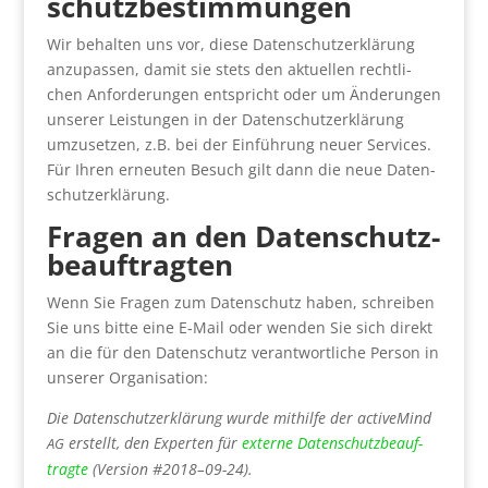
schutz­be­stim­mun­gen
Wir behal­ten uns vor, die­se Daten­schutz­er­klä­rung
anzu­pas­sen, damit sie stets den aktu­el­len recht­li­
chen Anfor­de­run­gen ent­spricht oder um Ände­run­gen
unse­rer Leis­tun­gen in der Daten­schutz­er­klä­rung
umzu­set­zen, z.B. bei der Ein­füh­rung neu­er Ser­vices.
Für Ihren erneu­ten Besuch gilt dann die neue Daten­
schutz­er­klä­rung.
Fra­gen an den Daten­schutz­
be­auf­trag­ten
Wenn Sie Fra­gen zum Daten­schutz haben, schrei­ben
Sie uns bit­te eine E‑Mail oder wen­den Sie sich direkt
an die für den Daten­schutz ver­ant­wort­li­che Per­son in
unse­rer Orga­ni­sa­ti­on:
Die Daten­schutz­er­klä­rung wur­de mit­hil­fe der active­Mind
erstellt, den Exper­ten für
exter­ne Daten­schutz­be­auf­
AG
trag­te
(Ver­si­on #2018–09-24).