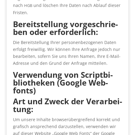
nach
und löschen Ihre Daten nach Ablauf die­ser
HGB
Fris­ten.
Bereit­stel­lung vor­ge­schrie­
ben oder erfor­der­lich:
Die Bereit­stel­lung Ihrer per­so­nen­be­zo­ge­nen Daten
erfolgt frei­wil­lig. Wir kön­nen Ihre Anfra­ge jedoch nur
bear­bei­ten, sofern Sie uns Ihren Namen, Ihre E‑Mail-
Adres­se und den Grund der Anfra­ge mit­tei­len.
Ver­wen­dung von Script­bi­
blio­the­ken (Goog­le Web­
fonts)
Art und Zweck der Ver­ar­bei­
tung:
Um unse­re Inhal­te brow­se­r­ü­ber­grei­fend kor­rekt und
gra­fisch anspre­chend dar­zu­stel­len, ver­wen­den wir
auf die­ser Web­site „Goog­le Web Fonts“ der Goog­le