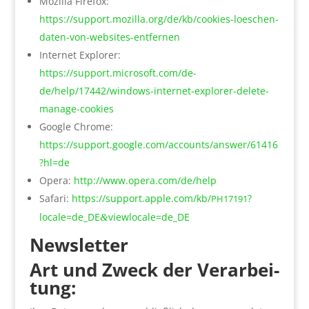
Mozil­la Fire­fox:
https://support.mozilla.org/de/kb/cookies-loeschen-
daten-von-websites-entfernen
Inter­net Explo­rer:
https://support.microsoft.com/de-
de/help/17442/windows-internet-explorer-delete-
manage-cookies
Goog­le Chro­me:
https://support.google.com/accounts/answer/61416
?hl=de
Ope­ra:
http://www.opera.com/de/help
Safa­ri:
https://support.apple.com/kb/
?
PH17191
locale=de_DE
viewlocale=de_DE
&
News­let­ter
Art und Zweck der Ver­ar­bei­
tung: