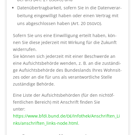
Daten­über­trag­bar­keit, sofern Sie in die Daten­ver­ar­
bei­tung ein­ge­wil­ligt haben oder einen Ver­trag mit
uns abge­schlos­sen haben (Art. 20
).
DSGVO
Sofern Sie uns eine Ein­wil­li­gung erteilt haben, kön­
nen Sie die­se jeder­zeit mit Wir­kung für die Zukunft
wider­ru­fen.
Sie kön­nen sich jeder­zeit mit einer Beschwer­de an
eine Auf­sichts­be­hör­de wen­den, z. B. an die zustän­di­
ge Auf­sichts­be­hör­de des Bun­des­lands Ihres Wohn­sit­
zes oder an die für uns als ver­ant­wort­li­che Stel­le
zustän­di­ge Behör­de.
Eine Lis­te der Auf­sichts­be­hör­den (für den nicht­öf­
fent­li­chen Bereich) mit Anschrift fin­den Sie
unter:
https://www.bfdi.bund.de/
/Infothek/Anschriften_Li
DE
nks/anschriften_links-node.html
.