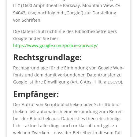
(1600 Amphi­theat­re Park­way, Moun­tain View,
LLC
CA
94043,
; nach­fol­gend „Goog­le“) zur Dar­stel­lung
USA
von Schrif­ten.
Die Daten­schutz­richt­li­nie des Biblio­thek­be­trei­bers
Goog­le fin­den Sie hier:
https://www.google.com/policies/privacy/
Rechts­grund­la­ge:
Rechts­grund­la­ge für die Ein­bin­dung von Goog­le Web­
fonts und dem damit ver­bun­de­nen Daten­trans­fer zu
Goog­le ist Ihre Ein­wil­li­gung (Art. 6 Abs. 1 lit. a
).
DSGVO
Emp­fän­ger:
Der Auf­ruf von Script­bi­blio­the­ken oder Schrift­bi­blio­
the­ken löst auto­ma­tisch eine Ver­bin­dung zum Betrei­
ber der Biblio­thek aus. Dabei ist es theo­re­tisch mög­
lich – aktu­ell aller­dings auch unklar ob und ggf. zu
wel­chen Zwe­cken – dass der Betrei­ber in die­sem Fall