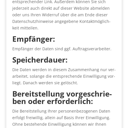
ent­spre­chen­der Link. Außer­dem kön­nen Sie sich
jeder­zeit auch direkt auf die­ser Web­site abmel­den
oder uns Ihren Wider­ruf über die am Ende die­ser
Daten­schutz­hin­wei­se ange­ge­be­ne Kon­takt­mög­lich­
keit mit­tei­len.
Emp­fän­ger:
Emp­fän­ger der Daten sind ggf. Auf­trags­ver­ar­bei­ter.
Spei­cher­dau­er:
Die Daten wer­den in die­sem Zusam­men­hang nur ver­
ar­bei­tet, solan­ge die ent­spre­chen­de Ein­wil­li­gung vor­
liegt. Danach wer­den sie gelöscht.
Bereit­stel­lung vor­ge­schrie­
ben oder erfor­der­lich:
Die Bereit­stel­lung Ihrer per­so­nen­be­zo­ge­nen Daten
erfolgt frei­wil­lig, allein auf Basis Ihrer Ein­wil­li­gung.
Ohne bestehen­de Ein­wil­li­gung kön­nen wir Ihnen