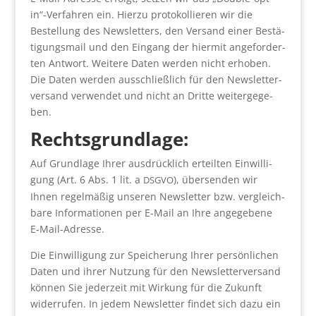
in“-Verfahren ein. Hier­zu pro­to­kol­lie­ren wir die
Bestel­lung des News­let­ters, den Ver­sand einer Bestä­
ti­gungs­mail und den Ein­gang der hier­mit ange­for­der­
ten Ant­wort. Wei­te­re Daten wer­den nicht erho­ben.
Die Daten wer­den aus­schließ­lich für den News­let­ter­
ver­sand ver­wen­det und nicht an Drit­te wei­ter­ge­ge­
ben.
Rechts­grund­la­ge:
Auf Grund­la­ge Ihrer aus­drück­lich erteil­ten Ein­wil­li­
gung (Art. 6 Abs. 1 lit. a
), über­sen­den wir
DSGVO
Ihnen regel­mä­ßig unse­ren News­let­ter bzw. ver­gleich­
ba­re Infor­ma­tio­nen per E‑Mail an Ihre ange­ge­be­ne
E‑Mail-Adres­se.
Die Ein­wil­li­gung zur Spei­che­rung Ihrer per­sön­li­chen
Daten und ihrer Nut­zung für den News­let­ter­ver­sand
kön­nen Sie jeder­zeit mit Wir­kung für die Zukunft
wider­ru­fen. In jedem News­let­ter fin­det sich dazu ein