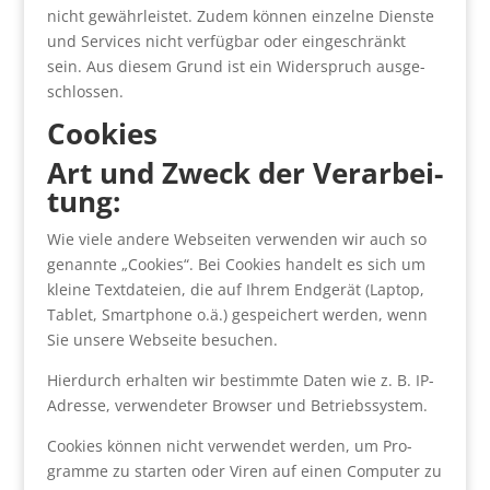
nicht gewähr­leis­tet. Zudem kön­nen ein­zel­ne Diens­te
und Ser­vices nicht ver­füg­bar oder ein­ge­schränkt
sein. Aus die­sem Grund ist ein Wider­spruch aus­ge­
schlos­sen.
Coo­kies
Art und Zweck der Ver­ar­bei­
tung:
Wie vie­le ande­re Web­sei­ten ver­wen­den wir auch so
genann­te „Coo­kies“. Bei Coo­kies han­delt es sich um
klei­ne Text­da­tei­en, die auf Ihrem End­ge­rät (Lap­top,
Tablet, Smart­phone o.ä.) gespei­chert wer­den, wenn
Sie unse­re Web­sei­te besu­chen.
Hier­durch erhal­ten wir bestimm­te Daten wie z. B. IP-
Adres­se, ver­wen­de­ter Brow­ser und Betriebs­sys­tem.
Coo­kies kön­nen nicht ver­wen­det wer­den, um Pro­
gram­me zu star­ten oder Viren auf einen Com­pu­ter zu