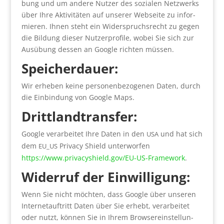
bung und um ande­re Nut­zer des sozia­len Netz­werks
über Ihre Akti­vi­tä­ten auf unse­rer Web­sei­te zu infor­
mie­ren. Ihnen steht ein Wider­spruchs­recht zu gegen
die Bil­dung die­ser Nut­zer­pro­fi­le, wobei Sie sich zur
Aus­übung des­sen an Goog­le rich­ten müs­sen.
Spei­cher­dau­er:
Wir erhe­ben kei­ne per­so­nen­be­zo­ge­nen Daten, durch
die Ein­bin­dung von Goog­le Maps.
Dritt­land­trans­fer:
Goog­le ver­ar­bei­tet Ihre Daten in den
und hat sich
USA
dem
Pri­va­cy Shield unter­wor­fen
EU_US
https://www.privacyshield.gov/EU-US-Framework
.
Wider­ruf der Ein­wil­li­gung:
Wenn Sie nicht möch­ten, dass Goog­le über unse­ren
Inter­net­auf­tritt Daten über Sie erhebt, ver­ar­bei­tet
oder nutzt, kön­nen Sie in Ihrem Brow­ser­ein­stel­lun­