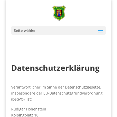
Seite wählen
Daten­schutz­er­klä­rung
Ver­ant­wort­li­cher im Sin­ne der Daten­schutz­ge­set­ze,
ins­be­son­de­re der EU-Daten­schutz­grund­ver­ord­nung
(
), ist:
DSGVO
Rüdi­ger Hohen­stein
Kol­ping­platz 10