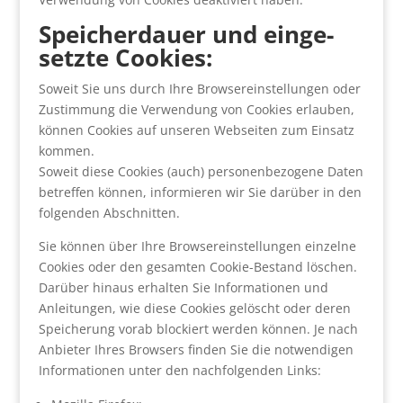
Spei­cher­dau­er und ein­ge­
setz­te Coo­kies:
Soweit Sie uns durch Ihre Brow­ser­ein­stel­lun­gen oder
Zustim­mung die Ver­wen­dung von Coo­kies erlau­ben,
kön­nen Coo­kies auf unse­ren Web­sei­ten zum Ein­satz
kom­men.
Soweit die­se Coo­kies (auch) per­so­nen­be­zo­ge­ne Daten
betref­fen kön­nen, infor­mie­ren wir Sie dar­über in den
fol­gen­den Abschnit­ten.
Sie kön­nen über Ihre Brow­ser­ein­stel­lun­gen ein­zel­ne
Coo­kies oder den gesam­ten Coo­kie-Bestand löschen.
Dar­über hin­aus erhal­ten Sie Infor­ma­tio­nen und
Anlei­tun­gen, wie die­se Coo­kies gelöscht oder deren
Spei­che­rung vor­ab blo­ckiert wer­den kön­nen. Je nach
Anbie­ter Ihres Brow­sers fin­den Sie die not­wen­di­gen
Infor­ma­tio­nen unter den nach­fol­gen­den Links: