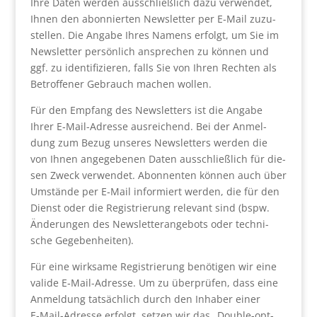
Ihre Daten wer­den aus­schließ­lich dazu ver­wen­det,
Ihnen den abon­nier­ten News­let­ter per E‑Mail zuzu­
stel­len. Die Anga­be Ihres Namens erfolgt, um Sie im
News­let­ter per­sön­lich anspre­chen zu kön­nen und
ggf. zu iden­ti­fi­zie­ren, falls Sie von Ihren Rech­ten als
Betrof­fe­ner Gebrauch machen wol­len.
Für den Emp­fang des News­let­ters ist die Anga­be
Ihrer E‑Mail-Adres­se aus­rei­chend. Bei der Anmel­
dung zum Bezug unse­res News­let­ters wer­den die
von Ihnen ange­ge­be­nen Daten aus­schließ­lich für die­
sen Zweck ver­wen­det. Abon­nen­ten kön­nen auch über
Umstän­de per E‑Mail infor­miert wer­den, die für den
Dienst oder die Regis­trie­rung rele­vant sind (bspw.
Ände­run­gen des News­let­ter­an­ge­bots oder tech­ni­
sche Gege­ben­hei­ten).
Für eine wirk­sa­me Regis­trie­rung benö­ti­gen wir eine
vali­de E‑Mail-Adres­se. Um zu über­prü­fen, dass eine
Anmel­dung tat­säch­lich durch den Inha­ber einer
E‑Mail-Adres­se erfolgt, set­zen wir das „Double-opt-