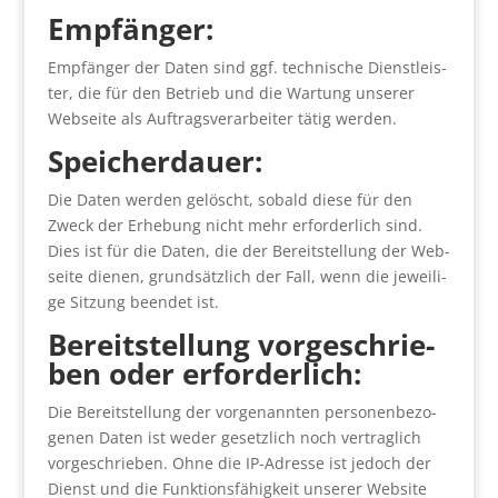
Emp­fän­ger:
Emp­fän­ger der Daten sind ggf. tech­ni­sche Dienst­leis­
ter, die für den Betrieb und die War­tung unse­rer
Web­sei­te als Auf­trags­ver­ar­bei­ter tätig wer­den.
Spei­cher­dau­er:
Die Daten wer­den gelöscht, sobald die­se für den
Zweck der Erhe­bung nicht mehr erfor­der­lich sind.
Dies ist für die Daten, die der Bereit­stel­lung der Web­
sei­te die­nen, grund­sätz­lich der Fall, wenn die jewei­li­
ge Sit­zung been­det ist.
Bereit­stel­lung vor­ge­schrie­
ben oder erfor­der­lich:
Die Bereit­stel­lung der vor­ge­nann­ten per­so­nen­be­zo­
ge­nen Daten ist weder gesetz­lich noch ver­trag­lich
vor­ge­schrie­ben. Ohne die IP-Adres­se ist jedoch der
Dienst und die Funk­ti­ons­fä­hig­keit unse­rer Web­site