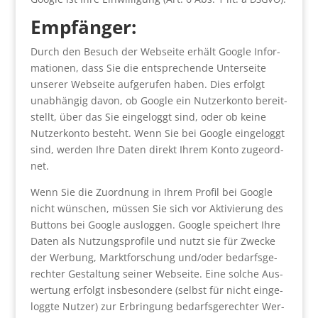
Emp­fän­ger:
Durch den Besuch der Web­sei­te erhält Goog­le Infor­
ma­tio­nen, dass Sie die ent­spre­chen­de Unter­sei­te
unse­rer Web­sei­te auf­ge­ru­fen haben. Dies erfolgt
unab­hän­gig davon, ob Goog­le ein Nut­zer­kon­to bereit­
stellt, über das Sie ein­ge­loggt sind, oder ob kei­ne
Nut­zer­kon­to besteht. Wenn Sie bei Goog­le ein­ge­loggt
sind, wer­den Ihre Daten direkt Ihrem Kon­to zuge­ord­
net.
Wenn Sie die Zuord­nung in Ihrem Pro­fil bei Goog­le
nicht wün­schen, müs­sen Sie sich vor Akti­vie­rung des
But­tons bei Goog­le aus­log­gen. Goog­le spei­chert Ihre
Daten als Nut­zungs­pro­fi­le und nutzt sie für Zwe­cke
der Wer­bung, Markt­for­schung und/oder bedarfs­ge­
rech­ter Gestal­tung sei­ner Web­sei­te. Eine sol­che Aus­
wer­tung erfolgt ins­be­son­de­re (selbst für nicht ein­ge­
logg­te Nut­zer) zur Erbrin­gung bedarfs­ge­rech­ter Wer­