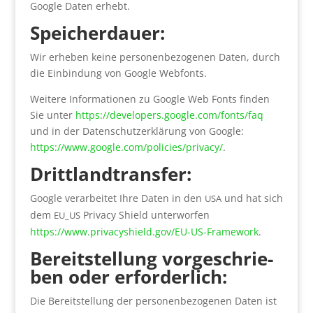
Goog­le Daten erhebt.
Spei­cher­dau­er:
Wir erhe­ben kei­ne per­so­nen­be­zo­ge­nen Daten, durch
die Ein­bin­dung von Goog­le Web­fonts.
Wei­te­re Infor­ma­tio­nen zu Goog­le Web Fonts fin­den
Sie unter
https://developers.google.com/fonts/faq
und in der Daten­schutz­er­klä­rung von Goog­le:
https://www.google.com/policies/privacy/
.
Dritt­land­trans­fer:
Goog­le ver­ar­bei­tet Ihre Daten in den
und hat sich
USA
dem
Pri­va­cy Shield unter­wor­fen
EU_US
https://www.privacyshield.gov/EU-US-Framework
.
Bereit­stel­lung vor­ge­schrie­
ben oder erfor­der­lich:
Die Bereit­stel­lung der per­so­nen­be­zo­ge­nen Daten ist