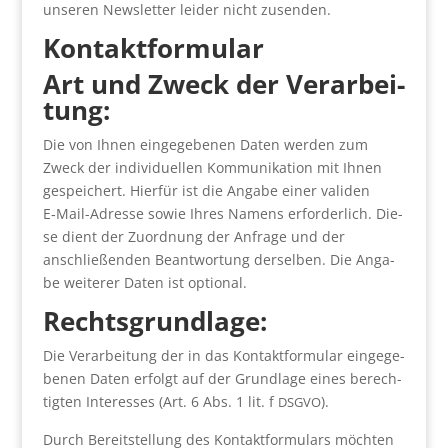
unse­ren News­let­ter lei­der nicht zusen­den.
Kon­takt­for­mu­lar
Art und Zweck der Ver­ar­bei­
tung:
Die von Ihnen ein­ge­ge­be­nen Daten wer­den zum
Zweck der indi­vi­du­el­len Kom­mu­ni­ka­ti­on mit Ihnen
gespei­chert. Hier­für ist die Anga­be einer vali­den
E‑Mail-Adres­se sowie Ihres Namens erfor­der­lich. Die­
se dient der Zuord­nung der Anfra­ge und der
anschlie­ßen­den Beant­wor­tung der­sel­ben. Die Anga­
be wei­te­rer Daten ist optio­nal.
Rechts­grund­la­ge:
Die Ver­ar­bei­tung der in das Kon­takt­for­mu­lar ein­ge­ge­
be­nen Daten erfolgt auf der Grund­la­ge eines berech­
tig­ten Inter­es­ses (Art. 6 Abs. 1 lit. f
).
DSGVO
Durch Bereit­stel­lung des Kon­takt­for­mu­lars möch­ten