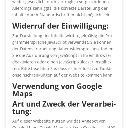
weder gesetz­lich, noch ver­trag­lich vor­ge­schrie­ben.
Aller­dings kann ggfs. die kor­rek­te Dar­stel­lung der
Inhal­te durch Stan­dard­schrif­ten nicht mög­lich sein.
Wider­ruf der Ein­wil­li­gung:
Zur Dar­stel­lung der Inhal­te wird regel­mä­ßig die Pro­
gram­mier­spra­che Java­Script ver­wen­det. Sie kön­nen
der Daten­ver­ar­bei­tung daher wider­spre­chen, indem
Sie die Aus­füh­rung von Java­Script in Ihrem Brow­ser
deak­ti­vie­ren oder einen Java­Script-Blo­cker instal­lie­
ren. Bit­te beach­ten Sie, dass es hier­durch zu Funk­ti­
ons­ein­schrän­kun­gen auf der Web­site kom­men kann.
Ver­wen­dung von Goog­le
Maps
Art und Zweck der Ver­ar­bei­
tung:
Auf die­ser Web­sei­te nut­zen wir das Ange­bot von
Goog­le Maps. Goog­le Maps wird von Goog­le
, 1600
LLC