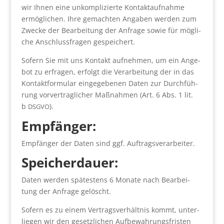
wir Ihnen eine unkom­pli­zier­te Kon­takt­auf­nah­me
ermög­li­chen. Ihre gemach­ten Anga­ben wer­den zum
Zwe­cke der Bear­bei­tung der Anfra­ge sowie für mög­li­
che Anschluss­fra­gen gespei­chert.
Sofern Sie mit uns Kon­takt auf­neh­men, um ein Ange­
bot zu erfra­gen, erfolgt die Ver­ar­bei­tung der in das
Kon­takt­for­mu­lar ein­ge­ge­be­nen Daten zur Durch­füh­
rung vor­ver­trag­li­cher Maß­nah­men (Art. 6 Abs. 1 lit.
b
).
DSGVO
Emp­fän­ger:
Emp­fän­ger der Daten sind ggf. Auf­trags­ver­ar­bei­ter.
Spei­cher­dau­er:
Daten wer­den spä­tes­tens 6 Mona­te nach Bear­bei­
tung der Anfra­ge gelöscht.
Sofern es zu einem Ver­trags­ver­hält­nis kommt, unter­
lie­gen wir den gesetz­li­chen Auf­be­wah­rungs­fris­ten