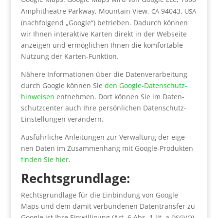
Amphi­theat­re Park­way, Moun­tain View,
94043,
CA
USA
(nach­fol­gend „Goog­le“) betrie­ben. Dadurch kön­nen
wir Ihnen inter­ak­ti­ve Kar­ten direkt in der Web­sei­te
anzei­gen und ermög­li­chen Ihnen die kom­for­ta­ble
Nut­zung der Kar­ten-Funk­ti­on.
Nähe­re Infor­ma­tio­nen über die Daten­ver­ar­bei­tung
durch Goog­le kön­nen Sie
den Goog­le-Daten­schutz­
hin­wei­sen
ent­neh­men. Dort kön­nen Sie im Daten­
schutz­cen­ter auch Ihre per­sön­li­chen Daten­schutz-
Ein­stel­lun­gen ver­än­dern.
Aus­führ­li­che Anlei­tun­gen zur Ver­wal­tung der eige­
nen Daten im Zusam­men­hang mit Goog­le-Pro­duk­ten
fin­den Sie hier
.
Rechts­grund­la­ge:
Rechts­grund­la­ge für die Ein­bin­dung von Goog­le
Maps und dem damit ver­bun­de­nen Daten­trans­fer zu
Goog­le ist Ihre Ein­wil­li­gung (Art. 6 Abs. 1 lit. a
).
DSGVO