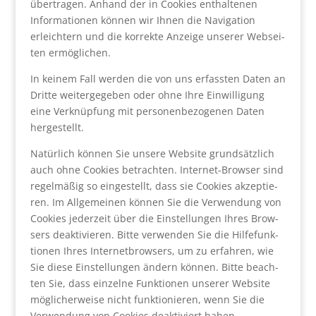
über­tra­gen. Anhand der in Coo­kies ent­hal­te­nen
Infor­ma­tio­nen kön­nen wir Ihnen die Navi­ga­ti­on
erleich­tern und die kor­rek­te Anzei­ge unse­rer Web­sei­
ten ermög­li­chen.
In kei­nem Fall wer­den die von uns erfass­ten Daten an
Drit­te wei­ter­ge­ge­ben oder ohne Ihre Ein­wil­li­gung
eine Ver­knüp­fung mit per­so­nen­be­zo­ge­nen Daten
her­ge­stellt.
Natür­lich kön­nen Sie unse­re Web­site grund­sätz­lich
auch ohne Coo­kies betrach­ten. Inter­net-Brow­ser sind
regel­mä­ßig so ein­ge­stellt, dass sie Coo­kies akzep­tie­
ren. Im All­ge­mei­nen kön­nen Sie die Ver­wen­dung von
Coo­kies jeder­zeit über die Ein­stel­lun­gen Ihres Brow­
sers deak­ti­vie­ren. Bit­te ver­wen­den Sie die Hil­fe­funk­
tio­nen Ihres Inter­net­brow­sers, um zu erfah­ren, wie
Sie die­se Ein­stel­lun­gen ändern kön­nen. Bit­te beach­
ten Sie, dass ein­zel­ne Funk­tio­nen unse­rer Web­site
mög­li­cher­wei­se nicht funk­tio­nie­ren, wenn Sie die
Ver­wen­dung von Coo­kies deak­ti­viert haben.