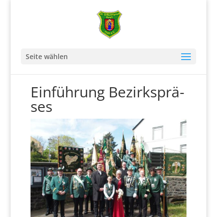
Seite wählen
Ein­füh­rung Bezirks­prä­
ses