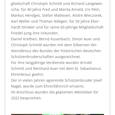
glied­schaft Chris­toph Schmitt und Richard Lan­ge­wie­
sche, für 40 Jah­re Fred und Mari­ta Arnold, Iris Petri,
Mar­kus Hend­ges, Ste­fan Mat­te­sen, And­re Wiec­zo­rek,
Karl Wel­ler und Tho­mas Neb­gen, für 50 Jah­re Eber­
hardt Strie­ker und für sei­ne 60-jäh­ri­ge Mit­glied­schaft
Frie­del Jung ihre Urkun­den.
Dani­el Krethen, Bernd Kusen­bach, Simon Auer und
Chris­toph Schmitt wur­den mit dem Sil­ber­nen Ver­
dienst­kreuz des Bun­des der his­to­ri­schen deut­schen
Schüt­zen­bru­der­schaf­ten aus­ge­zeich­net.
Für ihre lang­jäh­ri­ge Ver­diens­te wur­den Arnold
Schmitt und Rein­hard Auer mit dem St. Sebas­tia­nus
Ehren­kreuz geehrt.
Der in vie­len Jah­ren agie­ren­de Schüt­zen­bru­der Josef
Nagel, wur­de zum Ehren­fähn­rich ernannt.
Im Anschluss wur­den die geplan­ten Akti­vi­tä­ten für
2022 bespro­chen.