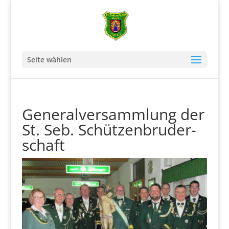
Seite wählen
Gene­ral­ver­samm­lung der
St. Seb. Schüt­zen­bru­der­
schaft