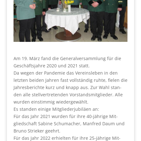
Am 19. März fand die Gene­ral­ver­samm­lung für die
Geschäfts­jah­re 2020 und 2021 statt.
Da wegen der Pan­de­mie das Ver­eins­le­ben in den
letz­ten bei­den Jah­ren fast voll­stän­dig ruh­te, fie­len die
Jah­res­be­rich­te kurz und knapp aus. Zur Wahl stan­
den alle stell­ver­tre­ten­den Vor­stands­mit­glie­der. Alle
wur­den ein­stim­mig wie­der­ge­wählt.
Es stan­den eini­ge Mit­glie­der­ju­bi­lä­en an:
Für das Jahr 2021 wur­den für ihre 40-jäh­ri­ge Mit­
glied­schaft Sabi­ne Schu­ma­cher, Man­fred Daum und
Bru­no Strie­ker geehrt.
Für das Jahr 2022 erhiel­ten für ihre 25-jäh­ri­ge Mit­