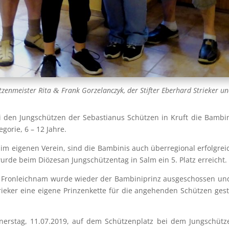
­zen­meis­ter Rita
Frank Gor­zel­an­c­zyk, der Stif­ter Eber­hard Strie­ker u
&
i den Jung­schüt­zen der Sebas­tia­nus Schüt­zen in Kruft die Bam­bi­
go­rie, 6 – 12 Jah­re.
eige­nen Ver­ein, sind die Bam­bi­nis auch über­re­gio­nal erfolg­rei
wur­de beim Diö­ze­san Jung­schüt­zen­tag in Salm ein 5. Platz erreicht.
 Fron­leich­nam wur­de wie­der der Bam­bi­ni­prinz aus­ge­schos­sen u
e­ker eine eige­ne Prin­zen­ket­te für die ange­hen­den Schüt­zen gest
n­ners­tag, 11.07.2019, auf dem Schüt­zen­platz bei dem Jung­schüt­ze