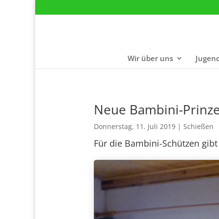
Wir über uns
Jugen
Neue Bam­­bi­­ni-Prin­­zen
Don­ners­tag, 11. Juli 2019
|
Schie­ßen
Für die Bam­bi­ni-Schüt­zen gibt 