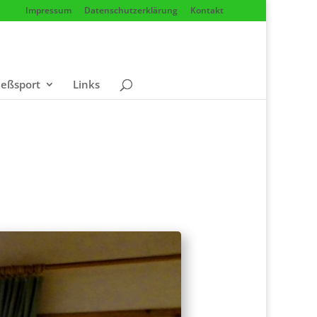
Impres­sum
Daten­schutz­er­klä­rung
Kon­takt
ieß­sport
Links