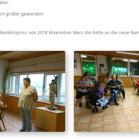
abei.
ch grö­ßer gewor­den!
Bam­bi­ni­prinz von 2018 Maxi­mi­li­an Merz die Ket­te an die neue Bam­bi