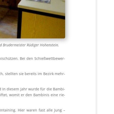
nd Bru­der­meis­ter Rüdi­ger Hohen­stein.
ni­schüt­zen. Bei den Schieß­wett­be­wer­
ch, stell­ten sie bereits im Bezirk mehr­
nd in die­sem Jahr wur­de für die Bam­bi­
if­tet, womit er den Bam­bi­nis eine rie­
n­tai­ning. Hier waren fast alle Jung –