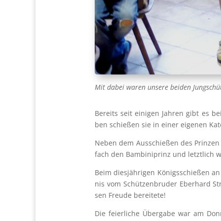
Mit dabei waren unse­re bei­den Jung­schüt
Bereits seit eini­gen Jah­ren gibt es be
ben schie­ßen sie in einer eige­nen Kate­
Neben dem Aus­schie­ßen des Prin­zen im 
fach den Bam­bi­ni­prinz und letzt­lich 
Beim dies­jäh­ri­gen Königs­schie­ßen an
nis vom Schüt­zen­bru­der Eber­hard Stri
sen Freu­de berei­te­te!
Die fei­er­li­che Über­ga­be war am Do