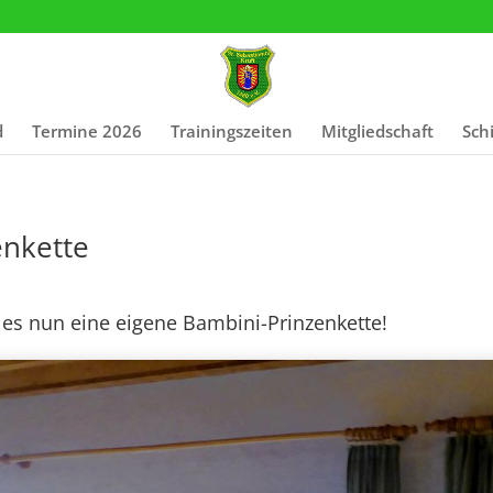
d
Ter­mi­ne 2026
Trai­nings­zei­ten
Mit­glied­schaft
Sch
­ke­t­­te
es nun eine eige­ne Bam­bi­ni-Prin­zen­ket­te!