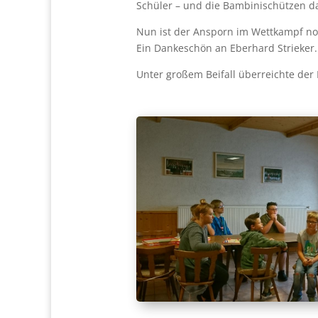
Schü­ler – und die Bam­bi­ni­schüt­zen d
Nun ist der Ansporn im Wett­kampf no
Ein Dan­ke­schön an Eber­hard Strie­ker.
Unter gro­ßem Bei­fall über­reich­te der 