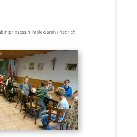
­ni­prin­zes­sin Pao­la-Sarah Fried­rich.